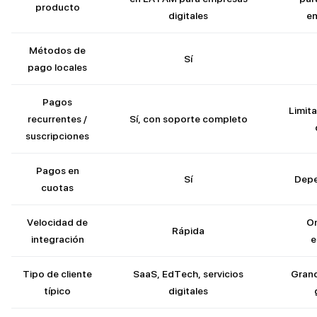
producto
digitales
e
Métodos de
Sí
pago locales
Pagos
Limit
recurrentes /
Sí, con soporte completo
suscripciones
Pagos en
Sí
Depe
cuotas
Velocidad de
O
Rápida
integración
e
Tipo de cliente
SaaS, EdTech, servicios
Gran
típico
digitales