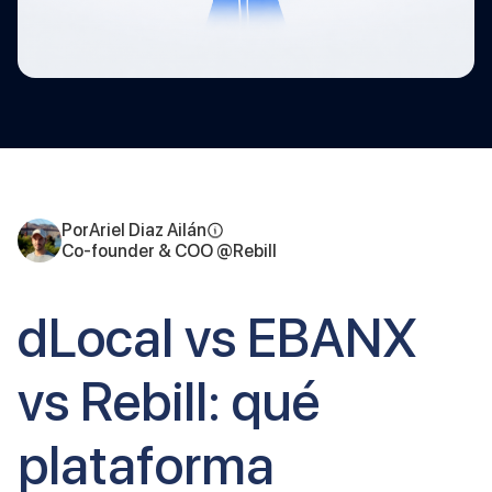
Por
Ariel Diaz Ailán
Co-founder & COO @Rebill
dLocal vs EBANX
vs Rebill: qué
plataforma