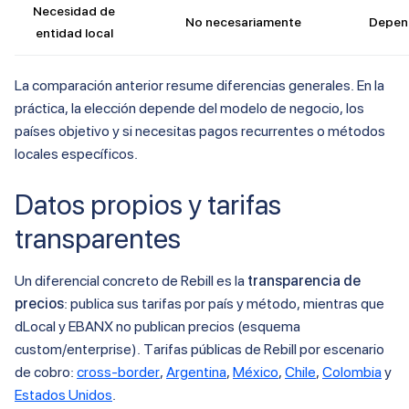
Necesidad de
No necesariamente
Depen
entidad local
La comparación anterior resume diferencias generales. En la
práctica, la elección depende del modelo de negocio, los
países objetivo y si necesitas pagos recurrentes o métodos
locales específicos.
Datos propios y tarifas
transparentes
Un diferencial concreto de Rebill es la
transparencia de
precios
: publica sus tarifas por país y método, mientras que
dLocal y EBANX no publican precios (esquema
custom/enterprise). Tarifas públicas de Rebill por escenario
de cobro:
cross-border
,
Argentina
,
México
,
Chile
,
Colombia
y
Estados Unidos
.