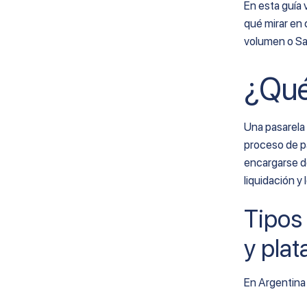
En esta guía v
6. Rebill
qué mirar en
7. Nave
volumen o Sa
8. GOcuotas
¿Qué
9. Getnet
10. Fiserv / Clover
Comisiones de las pasarelas de
Una pasarela
pago en Argentina
proceso de p
Rangos de referencia (Argentina)
encargarse de
liquidación y 
Cómo comparar comisiones sin
engañarte
Tipos 
Cómo funcionan las pasarelas de
pago en Argentina
y pla
Del proceso de pago a la liquidación
Qué métodos de pago aceptan
En Argentina 
las pasarelas de pago en
Argentina