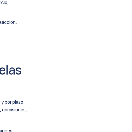
rcio,
nsacción,
elas
 y por plazo
n, comisiones,
ciones