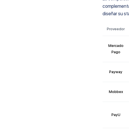
complementarios (no son
complementar
pasarelas)
diseñar su st
Cuándo tiene sentido sumarlos
Proveedor
Cómo elegir una pasarela de
pago en Argentina
Mercado
Checklist general para evaluar
Pago
una pasarela de pago
Checklist para evaluar opciones
Qué mirar en reportes y conciliación
Payway
Qué comisiones cobran las
pasarelas de pago en Argentina
Mobbex
Preguntas frecuentes sobre
pasarelas de pago
PayU
¿Qué es una pasarela de pago?
¿Cuál es la diferencia entre pasarela
y adquirente?