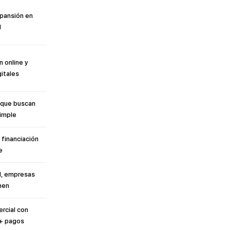
pansión en
M
 online y
itales
 que buscan
simple
financiación
e
l, empresas
men
rcial con
 + pagos