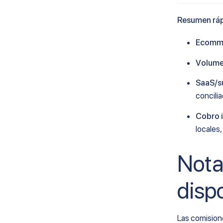
Resumen rá
Ecomm
Volum
SaaS/s
concilia
Cobro 
locales,
Nota
disp
Las comision