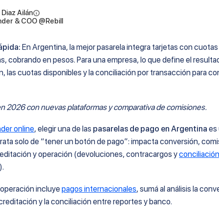
 Diaz Ailán
der & COO @Rebill
ápida:
En Argentina, la mejor pasarela integra tarjetas con cuotas
s, cobrando en pesos. Para una empresa, lo que define el resultad
, las cuotas disponibles y la conciliación por transacción para con
en 2026 con nuevas plataformas y comparativa de comisiones.
der online
, elegir una de las
pasarelas de pago en Argentina
es 
trata solo de “tener un botón de pago”: impacta conversión, comi
reditación y operación (devoluciones, contracargos y
conciliació
).
 operación incluye
pagos internacionales
, sumá al análisis la conv
reditación y la conciliación entre reportes y banco.