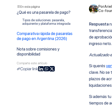
Por
Ariel
En esta página
Co-foun
¿Qué es una pasarela de pago?
Tipos de soluciones: pasarela,
Respuesta r
adquirente y plataforma integrada
transferencia
Comparativa rápida de pasarelas
de aprobación
de pago en Argentina (2026)
ingreso neto.
Nota sobre comisiones y
disponibilidad
Actualizado 
Comparte este artículo
Las 10 principales plataformas y
Si querés
ven
Copiar link
pasarelas de pago en Argentina
clave. No se 
(2026)
plazos de ac
1. Mercado Pago
liquidaciones
2. Payway
Si además tu
3. Mobbex
tiempos de ac
4. PayU
5. dLocal