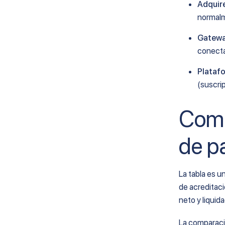
Adquir
Métodos principales y cuándo
normalm
conviene sumarlos
Gateway
Pasarelas de pago para SaaS y
conecta
suscripciones
Diferencia entre cobrar una vez y
Plataf
cobrar todos los meses
(suscri
Reintentos, recuperación y
trazabilidad por evento
Comp
Preguntas frecuentes
¿Cuál es la mejor pasarela de pago
de p
en Argentina?
¿Cuánto cobran las pasarelas de
pago?
La tabla es u
¿Qué pasarela conviene para
ecommerce en Argentina?
de acreditaci
¿Qué plataforma usar para cobrar
neto y liquid
online en Argentina?
La comparaci
Otros métodos de cobro