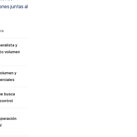
nes juntas al
ra
ralista y
lto volumen
volumen y
erciales
e busca
 control
operación
l