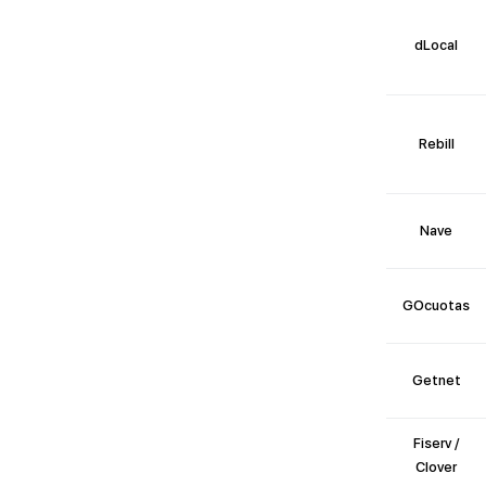
¿Qué comisión cobran las pasarelas
de pago?
dLocal
¿Cuál es la mejor pasarela de pago
en Argentina?
¿Qué métodos de pago se pueden
aceptar en LATAM?
Rebill
Conclusión
Nave
GOcuotas
Getnet
Fiserv /
Clover