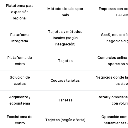
Plataforma para
Métodos locales por
Empresas con ex
expansión
país
LATA
regional
Tarjetas y métodos
Plataforma
SaaS, educación
locales (según
integrada
negocios dig
integración)
Plataforma de
Comercios online
Tarjetas
cobro
operación 
Solución de
Negocios donde la 
Cuotas / tarjetas
cuotas
es clav
Adquirente /
Retail y omnicana
Tarjetas
ecosistema
con volu
Ecosistema de
Operación come
Tarjetas (según oferta)
cobro
herramientas