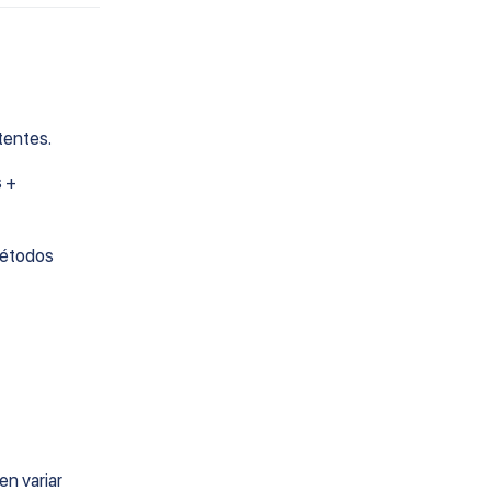
tentes.
s +
métodos
n variar