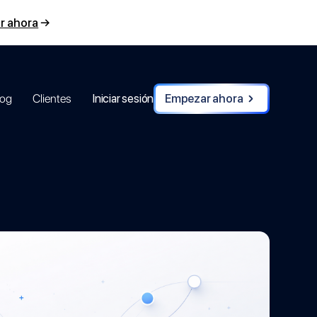
r ahora
→
log
Clientes
Iniciar sesión
Empezar ahora