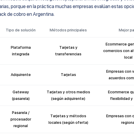
ias, porque en la práctica muchas empresas evalúan estas opcio
ack de cobro en Argentina.
Tipo de solución
Métodos principales
Mejor pa
Ecommerce gene
Plataforma
Tarjetas y
comercios con a
integrada
transferencias
local
Empresas con 
Adquirente
Tarjetas
acuerdos com
Gateway
Tarjetas y otros medios
Ecommerce qu
(pasarela)
(según adquirente)
flexibilidad y
Pasarela /
Tarjetas y métodos
Empresas con 
procesador
locales (según oferta)
regiona
regional