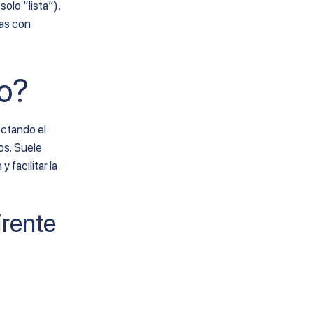
solo “lista”),
as con
go?
ctando el
os. Suele
 facilitar la
irente