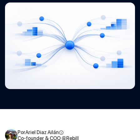
Por
Ariel Diaz Ailán
Co-founder & COO @Rebill